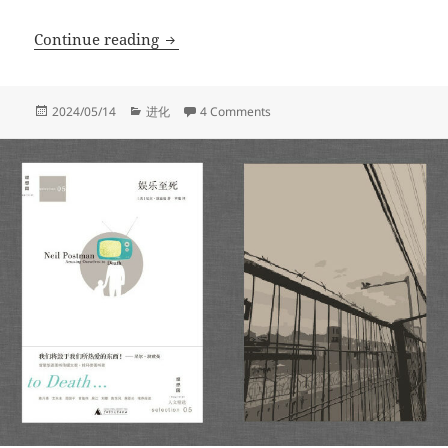
停止想象
Continue reading
Posted
Categories
on 停止想象
2024/05/14
进化
4 Comments
on