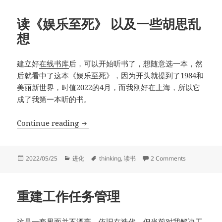
读《娱乐至死》 以及一些胡思乱
想
建立好
在线书库
后，可以开始听书了，想随意选一本，然
后就看中了这本《娱乐至死》，因为开头就提到了1984和
美丽新世界，时值2022的4月，而我刚好在上海，所以它
成了我第一本听的书。
读《娱乐至死》 以及一些胡思乱想
Continue reading
Posted
Categories
Tags
on 读《娱
2022/05/25
进化
thinking
,
读书
2 Comments
on
重建工作任务管理
这是一套界面并不漂亮、依旧在迭代，但当前对我解决工