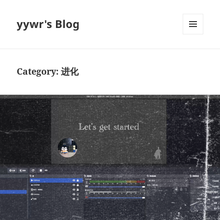
yywr's Blog
MENU
AND
WIDGETS
Category:
进化