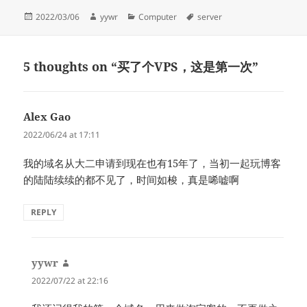
Posted
Author
Categories
Tags
2022/03/06
yywr
Computer
server
on
5 thoughts on “买了个VPS，这是第一次”
Alex Gao
says:
2022/06/24 at 17:11
我的域名从大二申请到现在也有15年了，当初一起玩博客
的陆陆续续的都不见了，时间如梭，真是唏嘘啊
REPLY
yywr
says:
2022/07/22 at 22:16