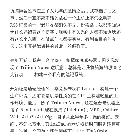
折腾博客这事在过了头几年的激情之后，我存档了旧文
章，然后一直不死不活的放在一个主机上不怎么动弹，
RSS 订阅的一些老朋友都消失不见。说实话，我都不知道
为什么还留着这个博客，现实中有关系的人都不知道我还
有这么个东西。在做点什么都要实名、有利益目的的今
天，这里算是我保持的最后一丝倔强了。
去年开始，我在一台 T430 上折腾家庭服务器，因为我发
现了 Trilium Notes 这玩意，总算是让我将脑海的想法化
为行动 —— 构建一个私有的笔记系统。
开始还是磕磕碰碰的，毕竟从来没在 Linux 上构建一个
生产环境，之前都是玩票性质的在 GUI 上构建轻量的工
作环境。最后，除了 Trilium Notes，还在这台老机器上
搭了
NextCloud
(现在换成了FileRun)，MPD , Calibre-
Web, Aria2 +AriaNg ，目前为止半年多，跑的挺好。安
静，不怎么费电，ThinkPad 的老机器长时间服务还算可
靠，唯独一个问题：移动网络下只能是 IPv6 Only