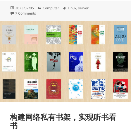
Posted
Categories
Tags
2023/02/05
Computer
Linux
,
server
on
on 重装了家里的服务器系统
7 Comments
构建网络私有书架，实现听书看
书