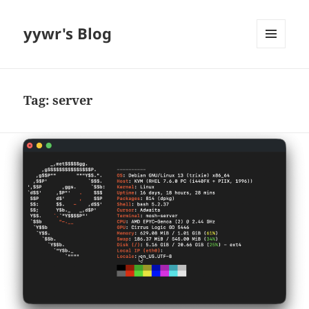
yywr's Blog
MENU
AND
WIDGETS
Tag:
server