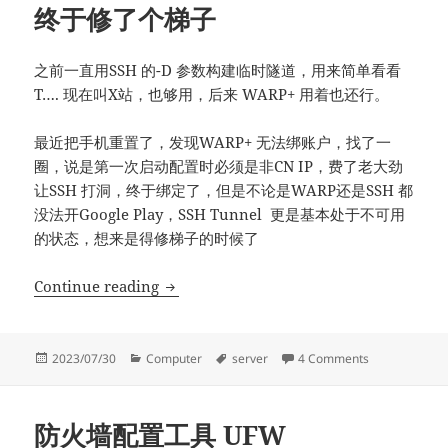
终于修了个梯子
之前一直用SSH 的-D 参数构建临时隧道，用来简单看看
T…. 现在叫X站，也够用，后来 WARP+ 用着也还行。
最近把手机重置了，发现WARP+ 无法绑账户，找了一
圈，说是第一次启动配置时必须是非CN IP，费了老大劲
让SSH 打洞，终于绑定了，但是不论是WARP还是SSH 都
没法开Google Play，SSH Tunnel 更是基本处于不可用
的状态，想来是得修梯子的时候了
终于修了个梯子
Continue reading
Posted
Categories
Tags
on 终于修了
2023/07/30
Computer
server
4 Comments
on
防火墙配置工具 UFW