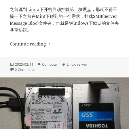
之前说到
Linux下开机自动挂载第二块硬盘
，那就不得不
提一下之前在Mint下碰到的一个需求，挂载SMB(Server
Message Bloc)文件夹，也就是Windows下默认的文件夹
共享协议。
Linux 下自动挂载 Samba /CIFS 共享文件
Continue reading
Posted
Categories
Tags
2023/02/11
Computer
Linux
,
server
on
on Linux 下自动挂载 Samba /CIFS 共享文件夹
2 Comments