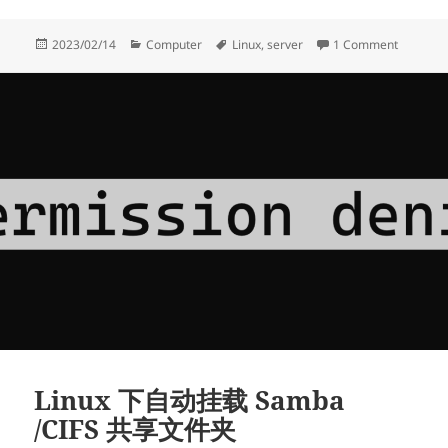
Posted
Categories
Tags
on Li
2023/02/14
Computer
Linux
,
server
1 Comment
on
Linux 下自动挂载 Samba
/CIFS 共享文件夹