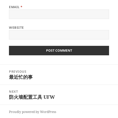
EMAIL
*
WEBSITE
Post
PREVIOUS
navigation
最近忙的事
Previous
post:
NEXT
防火墙配置工具 UFW
Next
post:
Proudly powered by WordPress