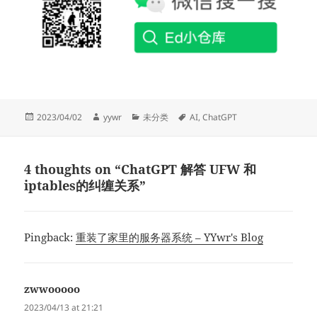
Posted
Author
Categories
Tags
2023/04/02
yywr
未分类
AI
,
ChatGPT
on
4 thoughts on “ChatGPT 解答 UFW 和
iptables的纠缠关系”
Pingback:
重装了家里的服务器系统 – YYwr's Blog
zwwooooo
says:
2023/04/13 at 21:21